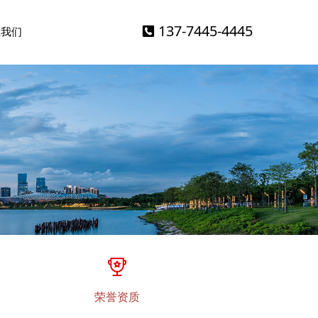
圆柱雕刻机
137-7445-4445
系我们
荣誉资质