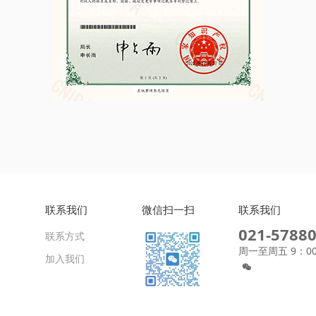
联系我们
微信扫一扫
联系我们
021-5788
联系方式
周一至周五 9：00
加入我们