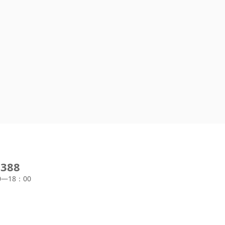
0388
—18：00